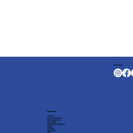
Suivez nous :
Équipement :
Casques
Casques Modulables
Casques intégraux
Casques Jet
Vêtements et Protection
Vestes
Pantalons
Accessoires
Gants