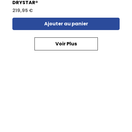
DRYSTAR®
Prix
219,95 €
Ajouter au panier
Voir Plus