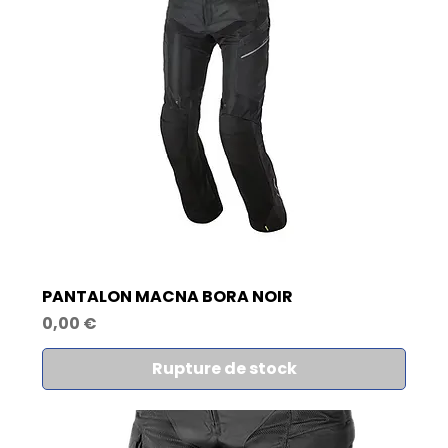
PANTALON MACNA BORA NOIR
Prix
0,00 €
Rupture de stock