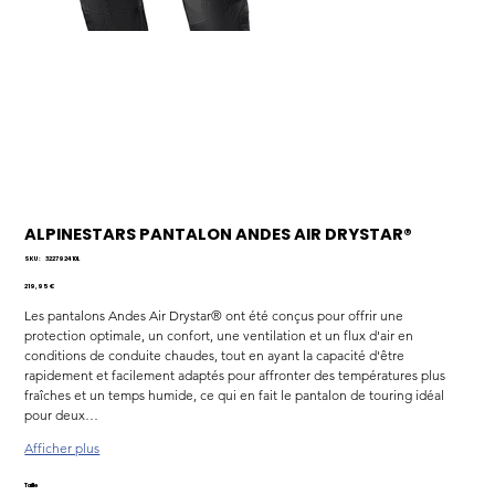
ALPINESTARS PANTALON ANDES AIR DRYSTAR®
SKU
SKU :
322792410L
322792410L
Prix
219,95 €
Les pantalons Andes Air Drystar® ont été conçus pour offrir une 
protection optimale, un confort, une ventilation et un flux d'air en 
conditions de conduite chaudes, tout en ayant la capacité d'être 
rapidement et facilement adaptés pour affronter des températures plus 
fraîches et un temps humide, ce qui en fait le pantalon de touring idéal 
pour deux…
Afficher plus
Taille