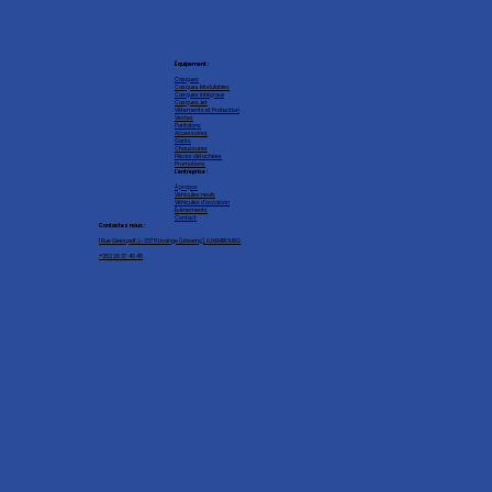
Équipement :
Casques
Casques Modulables
Casques intégraux
Casques Jet
Vêtements et Protection
Vestes
Pantalons
Accessoires
Gants
Chaussures
Pièces détachées
Promotions
L'entreprise :
À propos
Véhicules neufs
Véhicules d'occasion
Événements
Contact
Contactez nous :
1 Rue Geespelt, L-3378 Livange (Léiweng), LUXEMBOURG
+352 26 37 40 45