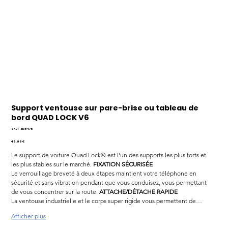
Support ventouse sur pare-brise ou tableau de
bord QUAD LOCK V6
SKU
SKU :
1138475
1138475
Prix
49,99 €
Le support de voiture Quad Lock® est l'un des supports les plus forts et 
les plus stables sur le marché. 
FIXATION SÉCURISÉE
Le verrouillage breveté à deux étapes maintient votre téléphone en 
sécurité et sans vibration pendant que vous conduisez, vous permettant 
de vous concentrer sur la route. 
ATTACHE/DÉTACHE RAPIDE
La ventouse industrielle et le corps super rigide vous permettent de…
Afficher plus