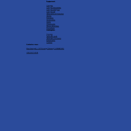
Équipement :
Casques
Casques Modulables
Casques intégraux
Casques Jet
Vêtements et Protection
Vestes
Pantalons
Accessoires
Gants
Chaussures
Pièces détachées
Promotions
L'entreprise :
À propos
Véhicules neufs
Véhicules d'occasion
Événements
Contact
Contactez nous :
1 Rue Geespelt, L-3378 Livange (Léiweng), LUXEMBOURG
+352 26 37 40 45