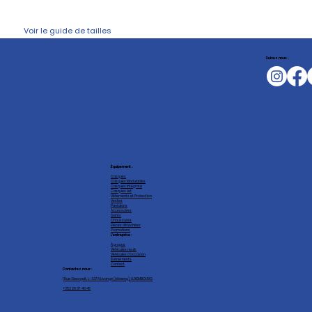
Voir le guide de tailles
Suivez nous :
Équipement :
Casques
Casques Modulables
Casques intégraux
Casques Jet
Vêtements et Protection
Vestes
Pantalons
Accessoires
Gants
Chaussures
Pièces détachées
Promotions
L'entreprise :
À propos
Véhicules neufs
Véhicules d'occasion
Événements
Contact
Contactez nous :
1 Rue Geespelt, L-3378 Livange (Léiweng), LUXEMBOURG
+352 26 37 40 45