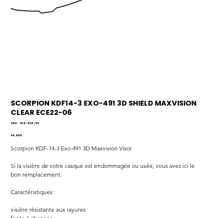
SCORPION KDF14-3 EXO-491 3D SHIELD MAXVISION
CLEAR ECE22-06
SKU
SKU :
156-526-50
156-
526-
Prix
44,90 €
50
Scorpion KDF-14-3 Exo-491 3D Maxvision Visor
Si la visière de votre casque est endommagée ou usée, vous avez ici le 
bon remplacement.
Caractéristiques :
visière résistante aux rayures