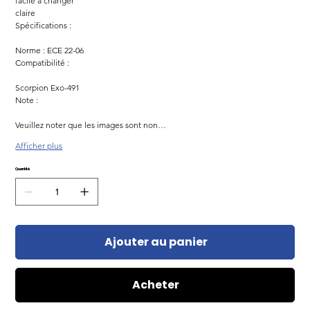
facile à changer
claire
Spécifications :
Norme : ECE 22-06
Compatibilité :
Scorpion Exo-491
Note :
Veuillez noter que les images sont non…
Afficher plus
Quantité
Ajouter au panier
Acheter