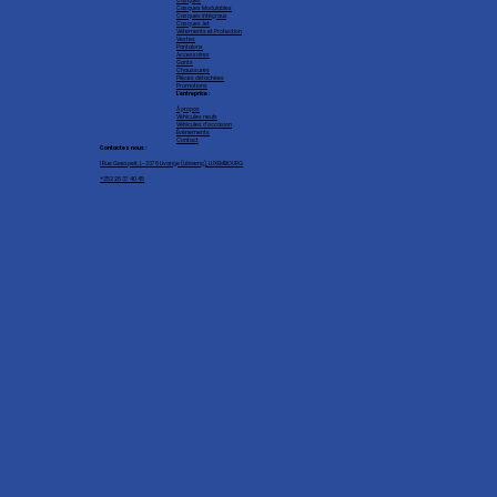
Casques
Casques Modulables
Casques intégraux
Casques Jet
Vêtements et Protection
Vestes
Pantalons
Accessoires
Gants
Chaussures
Pièces détachées
Promotions
L'entreprise :
À propos
Véhicules neufs
Véhicules d'occasion
Événements
Contact
Contactez nous :
1 Rue Geespelt, L-3378 Livange (Léiweng), LUXEMBOURG
+352 26 37 40 45