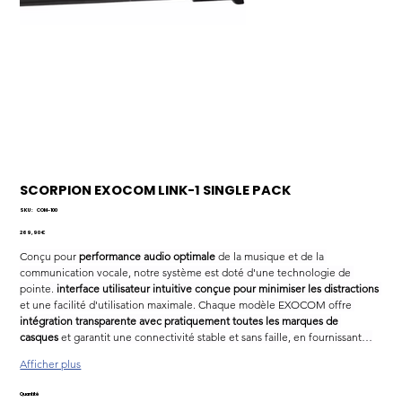
SCORPION EXOCOM LINK-1 SINGLE PACK
SKU
SKU :
COM-100
COM-
100
Prix
269,90 €
Conçu pour 
performance audio optimale
 de la musique et de la 
communication vocale, notre système est doté d'une technologie de 
pointe. 
interface utilisateur intuitive conçue pour minimiser les distractions
et une facilité d'utilisation maximale. Chaque modèle EXOCOM offre 
intégration transparente avec pratiquement toutes les marques de 
casques
 et garantit une connectivité stable et sans faille, en fournissant…
Afficher plus
Quantité