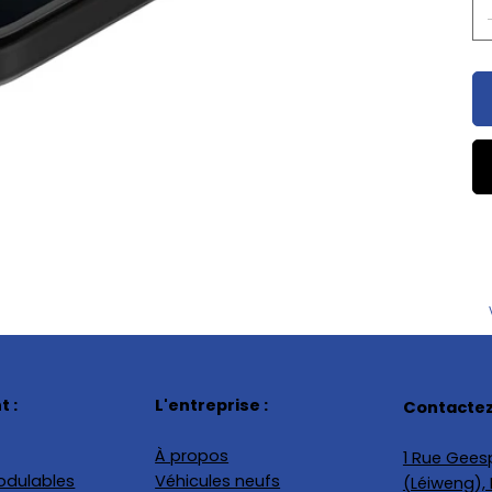
 :
L'entreprise :
Contactez
À propos
1 Rue Geesp
odulables
Véhicules neufs
(Léiweng)