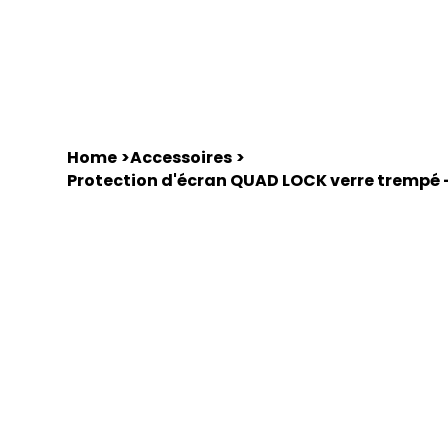
Home
Équipements
Motos d'occasions
Home
>
Accessoires
>
Protection d'écran QUAD LOCK verre trempé -