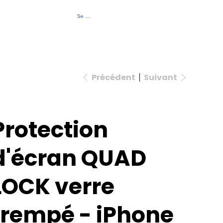
Se connecter
Contact
À propos
Événements
Précédent
Suivant
Protection
d'écran QUAD
LOCK verre
trempé - iPhone