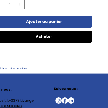
Ajouter au panier
Acheter
Voir le guide de tailles
Suivez nous :
 nous :
elt, L-3378 Livange
, LUXEMBOURG