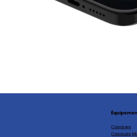
Équipement
Casques
Casques M