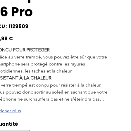
16 Pro
SKU
U :
1129609
1129609
,99 €
ONCU POUR PROTEGER
âce au verre trempé, vous pouvez être sûr que votre 
artphone sera protégé contre les rayures 
otidiennes, les taches et la chaleur.
SISTANT À LA CHALEUR
 verre trempé est conçu pour résister à la chaleur. 
us pouvez donc sortir au soleil en sachant que votre 
léphone ne surchauffera pas et ne s'éteindra pas…
ficher plus
uantité