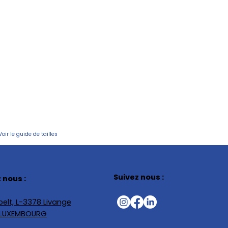
Voir le guide de tailles
Suivez nous :
 nous :
elt, L-3378 Livange
, LUXEMBOURG