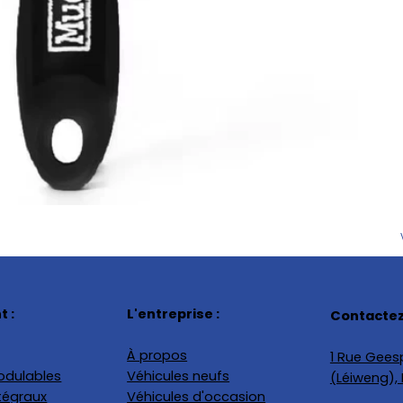
 :
L'entreprise :
Contactez
À propos
1 Rue Geesp
odulables
Véhicules neufs
(Léiweng)
tégraux
Véhicules d'occasion