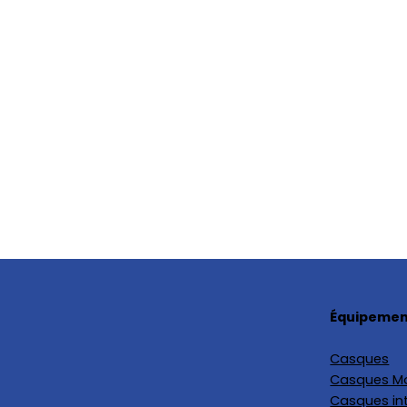
Équipement
Casques
Casques M
Casques in