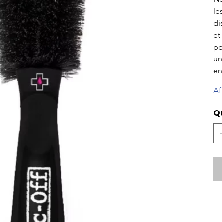
le
di
et
po
un
en
Af
Q