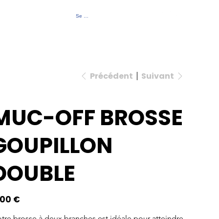
Se connecter
Contact
À propos
Événements
Précédent
Suivant
MUC-OFF BROSSE
GOUPILLON
DOUBLE
,00 €
tre brosse à deux branches est idéale pour atteindre 