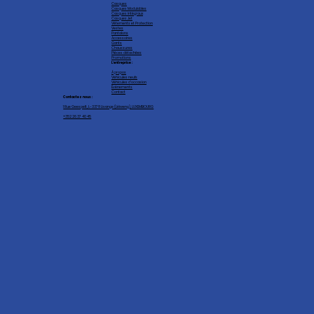
Casques
Casques Modulables
Casques intégraux
Casques Jet
Vêtements et Protection
Vestes
Pantalons
Accessoires
Gants
Chaussures
Pièces détachées
Promotions
L'entreprise :
À propos
Véhicules neufs
Véhicules d'occasion
Événements
Contact
Contactez nous :
1 Rue Geespelt, L-3378 Livange (Léiweng), LUXEMBOURG
+352 26 37 40 45