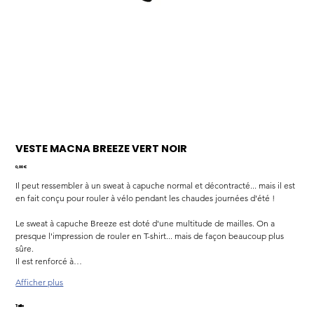
VESTE MACNA BREEZE VERT NOIR
Prix
0,00 €
Il peut ressembler à un sweat à capuche normal et décontracté... mais il est 
en fait conçu pour rouler à vélo pendant les chaudes journées d'été !
Le sweat à capuche Breeze est doté d'une multitude de mailles. On a 
presque l'impression de rouler en T-shirt... mais de façon beaucoup plus 
sûre.
Il est renforcé à…
Afficher plus
Taille