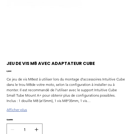
JEU DE VIS M8 AVEC ADAPTATEUR CUBE
Prix
0,00 €
Ce jeu de vis M8est à utiliser lors du montage d’accessoires Intuitive Cube 
dans le trou M8de votre moto, selon la configuration à installer ou à 
monter. Il est recommandé de l’utiliser avec le support Intuitive Cube 
Small Tube Mount A+ pour obtenir plus de configurations possibles. 
Inclus : 1 douille M8 (ø15mm), 1 vis M8*35mm, 1 vis…
Afficher plus
Quantité