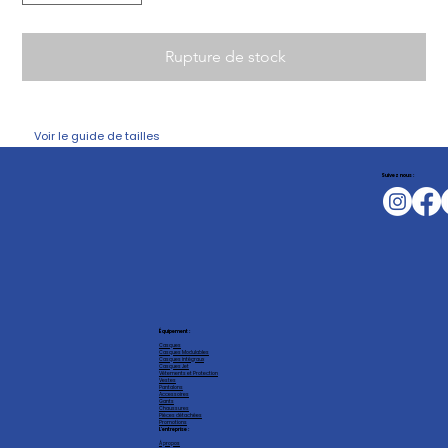
Rupture de stock
Voir le guide de tailles
Suivez nous :
Équipement :
Casques
Casques Modulables
Casques intégraux
Casques Jet
Vêtements et Protection
Vestes
Pantalons
Accessoires
Gants
Chaussures
Pièces détachées
Promotions
L'entreprise :
À propos