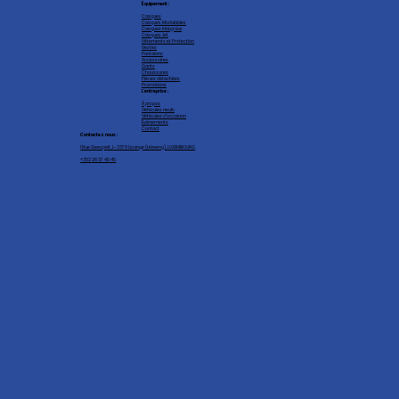
Équipement :
Casques
Casques Modulables
Casques intégraux
Casques Jet
Vêtements et Protection
Vestes
Pantalons
Accessoires
Gants
Chaussures
Pièces détachées
Promotions
L'entreprise :
À propos
Véhicules neufs
Véhicules d'occasion
Événements
Contact
Contactez nous :
1 Rue Geespelt, L-3378 Livange (Léiweng), LUXEMBOURG
+352 26 37 40 45