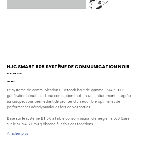
HJC SMART 50B SYSTÈME DE COMMUNICATION NOIR
SKU
SKU :
90060009
90060009
Prix
349,00 €
Le système de communication Bluetooth haut de gamme SMART HJC 
génération bénéficie d'une conception tout-en-un, entièrement intégrée 
au casque, vous permettant de profiter d'un équilibre optimal et de 
performances aérodynamiques lors de vos sorties.
Basé sur le système BT 5.0 à faible consommation d'énergie, le 50B (basé 
sur le SENA 50S/50R) dispose à la fois des fonctions…
Afficher plus