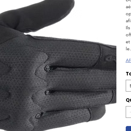
aé
op
af
Il
of
et
l
Af
Ta
Q