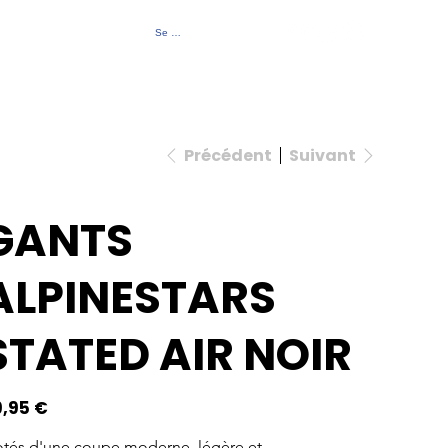
Se connecter
Contact
À propos
Événements
Précédent
Suivant
GANTS
ALPINESTARS
STATED AIR NOIR
9,95 €
tés d'une coupe moderne, légère et 