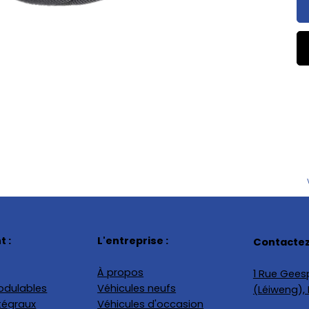
 :
L'entreprise :
Contactez
À propos
1 Rue Geesp
odulables
Véhicules neufs
(Léiweng)
tégraux
Véhicules d'occasion