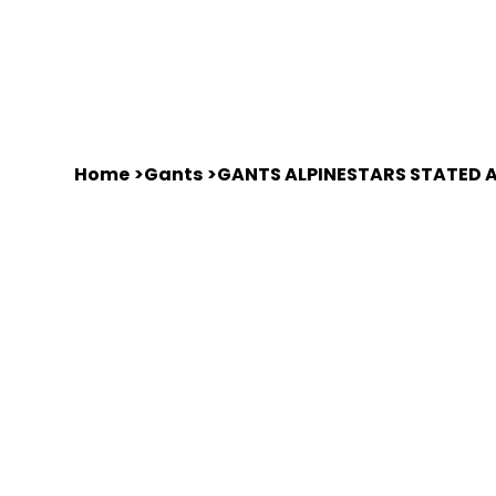
Home
Équipements
Motos d'occasions
Home
>
Gants
>
GANTS ALPINESTARS STATED A