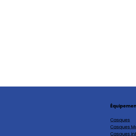
Équipement
Casques
Casques M
Casques in