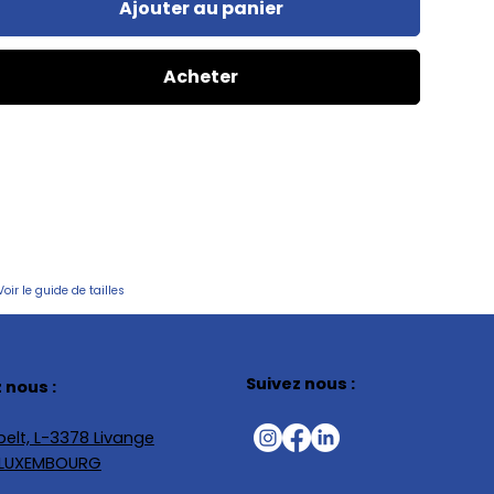
Ajouter au panier
Acheter
Voir le guide de tailles
Suivez nous :
 nous :
elt, L-3378 Livange
, LUXEMBOURG