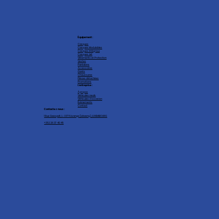
Équipement :
Casques
Casques Modulables
Casques intégraux
Casques Jet
Vêtements et Protection
Vestes
Pantalons
Accessoires
Gants
Chaussures
Pièces détachées
Promotions
L'entreprise :
À propos
Véhicules neufs
Véhicules d'occasion
Événements
Contact
Contactez nous :
1 Rue Geespelt, L-3378 Livange (Léiweng), LUXEMBOURG
+352 26 37 40 45