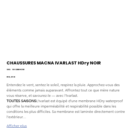
CHAUSSURES MACNA IVARLAST HDry NOIR
SKU
SKU :
166 2000 43 101
166
2000
Prix
349,95 €
43
101
Entendez le vent, sentez le soleil, respirez la pluie. Approchez-vous des 
éléments comme jamais auparavant. Affrontez tout ce que mère nature 
vous réserve, et savourez-le — avec l’Ivarlast.
TOUTES SAISONS
L’Ivarlast est équipé d’une membrane HDry waterproof 
qui offre la meilleure imperméabilité et respirabilité possible dans les 
conditions les plus difficiles. Sa membrane est laminée directement contre 
l’extérieur…
Afficher plus