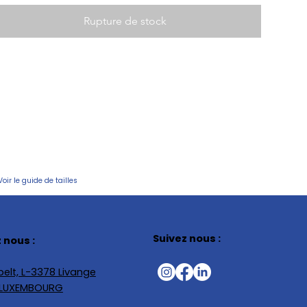
Rupture de stock
Voir le guide de tailles
Suivez nous :
 nous :
elt, L-3378 Livange
, LUXEMBOURG