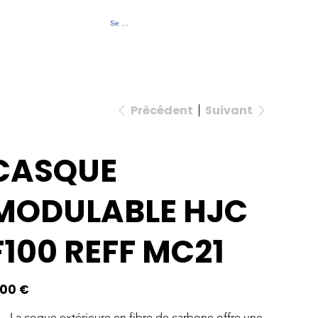
Se connecter
Contact
À propos
Événements
Précédent
Suivant
CASQUE
MODULABLE HJC
F100 REFF MC21
,00 €
La coque extérieure en fibre de carbone offre une 