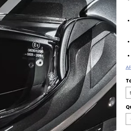
Af
Ta
Q