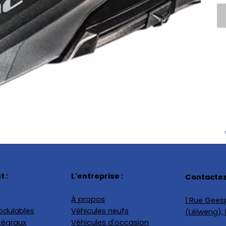
 :
L'entreprise :
Contactez
À propos
1 Rue Geesp
odulables
Véhicules neufs
(Léiweng)
tégraux
Véhicules d'occasion