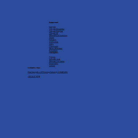
Équipement :
Casques
Casques Modulables
Casques intégraux
Casques Jet
Vêtements et Protection
Vestes
Pantalons
Accessoires
Gants
Chaussures
Pièces détachées
Promotions
L'entreprise :
À propos
Véhicules neufs
Véhicules d'occasion
Événements
Contact
Contactez nous :
1 Rue Geespelt, L-3378 Livange (Léiweng), LUXEMBOURG
+352 26 37 40 45