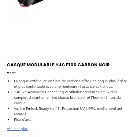
CASQUE MODULABLE HJC F100 CARBON NOIR
Prix
459,90 €
La coque extérieure en fibre de carbone offre une coque plus légère 
et plus confortable avec une meilleure résistance aux chocs.
" ACS " Advanced Channeling Ventilation System : Un flux d'air 
complet d'avant en arrière chasse la chaleur et l'humidité hors du 
casque.
Visière Pinlock Ready HJ-45 : Protection UV à 99%, revêtement anti-
rayures
Flux d'air…
Afficher plus