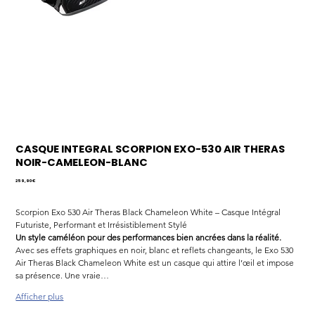
CASQUE INTEGRAL SCORPION EXO-530 AIR THERAS
NOIR-CAMELEON-BLANC
Prix
259,90 €
Scorpion Exo 530 Air Theras Black Chameleon White – Casque Intégral 
Futuriste, Performant et Irrésistiblement Stylé
Un style caméléon pour des performances bien ancrées dans la réalité.
Avec ses effets graphiques en noir, blanc et reflets changeants, le Exo 530 
Air Theras Black Chameleon White est un casque qui attire l’œil et impose 
sa présence. Une vraie…
Afficher plus