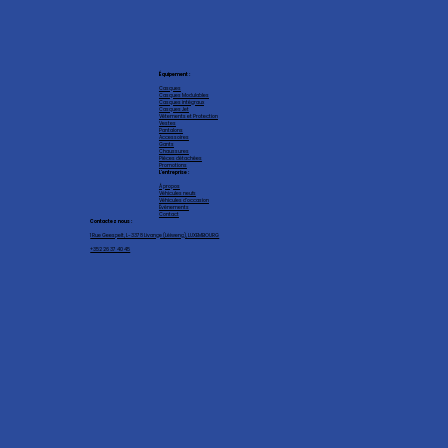
Équipement :
Casques
Casques Modulables
Casques intégraux
Casques Jet
Vêtements et Protection
Vestes
Pantalons
Accessoires
Gants
Chaussures
Pièces détachées
Promotions
L'entreprise :
À propos
Véhicules neufs
Véhicules d'occasion
Événements
Contact
Contactez nous :
1 Rue Geespelt, L-3378 Livange (Léiweng), LUXEMBOURG
+352 26 37 40 45