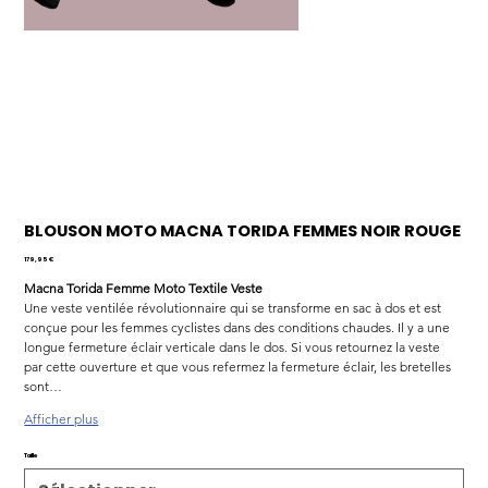
BLOUSON MOTO MACNA TORIDA FEMMES NOIR ROUGE
Prix
179,95 €
Macna Torida Femme Moto Textile Veste
Une veste ventilée révolutionnaire qui se transforme en sac à dos et est 
conçue pour les femmes cyclistes dans des conditions chaudes. Il y a une 
longue fermeture éclair verticale dans le dos. Si vous retournez la veste 
par cette ouverture et que vous refermez la fermeture éclair, les bretelles 
sont…
Afficher plus
Taille