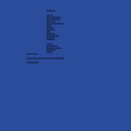
Équipement :
Casques
Casques Modulables
Casques intégraux
Casques Jet
Vêtements et Protection
Vestes
Pantalons
Accessoires
Gants
Chaussures
Pièces détachées
Promotions
L'entreprise :
À propos
Véhicules neufs
Véhicules d'occasion
Événements
Contact
Contactez nous :
1 Rue Geespelt, L-3378 Livange (Léiweng), LUXEMBOURG
+352 26 37 40 45