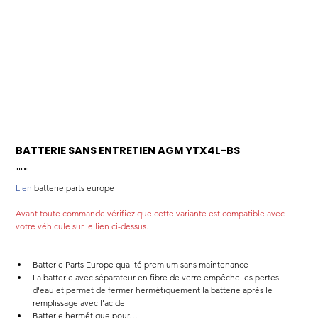
BATTERIE SANS ENTRETIEN AGM YTX4L-BS
Prix
0,00 €
Lien
 batterie parts europe
Avant toute commande vérifiez que cette variante est compatible avec 
votre véhicule sur le lien ci-dessus.
Batterie Parts Europe qualité premium sans maintenance
La batterie avec séparateur en fibre de verre empêche les pertes 
d'eau et permet de fermer hermétiquement la batterie après le 
remplissage avec l'acide
Batterie hermétique pour…