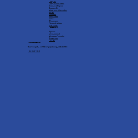
Casques
Casques Modulables
Casques intégraux
Casques Jet
Vêtements et Protection
Vestes
Pantalons
Accessoires
Gants
Chaussures
Pièces détachées
Promotions
L'entreprise :
À propos
Véhicules neufs
Véhicules d'occasion
Événements
Contact
Contactez nous :
1 Rue Geespelt, L-3378 Livange (Léiweng), LUXEMBOURG
+352 26 37 40 45