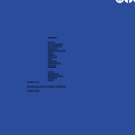
Équipement :
Casques
Casques Modulables
Casques intégraux
Casques Jet
Vêtements et Protection
Vestes
Pantalons
Accessoires
Gants
Chaussures
Pièces détachées
Promotions
L'entreprise :
À propos
Véhicules neufs
Véhicules d'occasion
Événements
Contact
Contactez nous :
1 Rue Geespelt, L-3378 Livange (Léiweng), LUXEMBOURG
+352 26 37 40 45