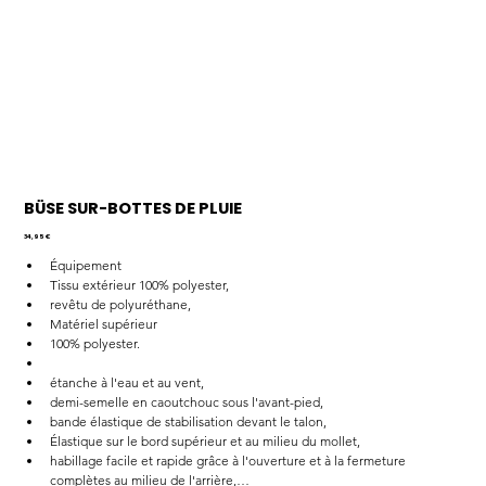
BÜSE SUR-BOTTES DE PLUIE
Prix
34,95 €
Équipement
Tissu extérieur 100% polyester, 
revêtu de polyuréthane, 
Matériel supérieur
100% polyester.
étanche à l'eau et au vent, 
demi-semelle en caoutchouc sous l'avant-pied, 
bande élastique de stabilisation devant le talon, 
Élastique sur le bord supérieur et au milieu du mollet, 
habillage facile et rapide grâce à l'ouverture et à la fermeture 
complètes au milieu de l'arrière,…