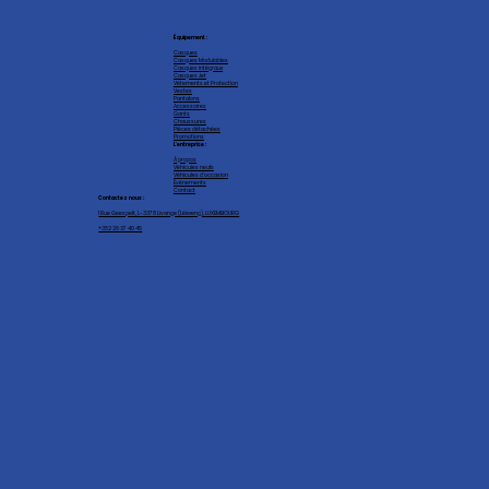
Équipement :
Casques
Casques Modulables
Casques intégraux
Casques Jet
Vêtements et Protection
Vestes
Pantalons
Accessoires
Gants
Chaussures
Pièces détachées
Promotions
L'entreprise :
À propos
Véhicules neufs
Véhicules d'occasion
Événements
Contact
Contactez nous :
1 Rue Geespelt, L-3378 Livange (Léiweng), LUXEMBOURG
+352 26 37 40 45