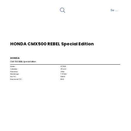
Se connecter
HONDA CMX500 REBEL Special Edition
HONDA
CMX 500 REBEL Special Edition
Année :
07/2021
Cylindrée :
471 cm3
Puissance :
34 kw
Kilométrage :
7 379 km
Prix TTC :
5.190 €
Frais Immat TTC :
150 €